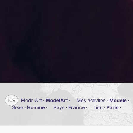
109
ModelArt
· ModelArt ·
Mes activités
· Modèle ·
Sexe
· Homme ·
Pays
· France ·
Lieu
· Paris ·