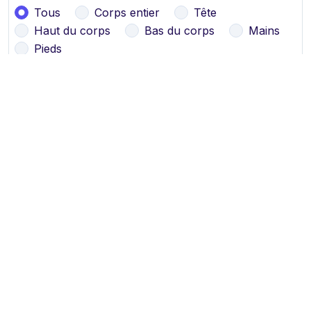
Tous
Corps entier
Tête
Haut du corps
Bas du corps
Mains
Pieds
Nombre d'images
10
25
50
Prêt à dessiner
Rejoignez notre communauté
d'artistes et de modèles vivants dans le