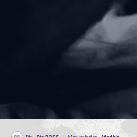
88
Ric
· Ric ROSS ·
Mes activités
· Modèle ·