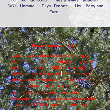
Sexe
· Homme ·
Pays
· France ·
Lieu
· Pacy sur
Eure ·
Bonjour à toutes et à tous
Aimant l'art, sous toutes ses formes avec une petite
expérience en modèle photo et body painting . Je suis
ouvert aux poses nus ou habillés, selon le projet et la
.
duré n'est pas un frein pour moi
Pour des artistes;
photos, dessins, body painting, modelage, sculpture...
studio ou en milieu naturel. J'ai de grandes
disponibilités et je me déplace facilement en
Normandie, région parisienne, autres régions possible.
Je mesure 1m83, 88kgs, entièrement épilé. N'hésitez