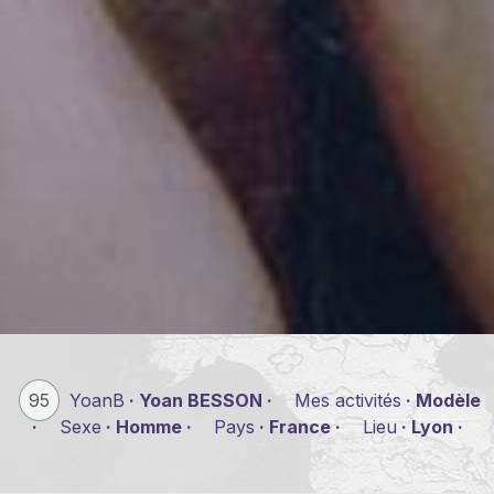
95
YoanB
· Yoan BESSON ·
Mes activités
· Modèle
·
Sexe
· Homme ·
Pays
· France ·
Lieu
· Lyon ·